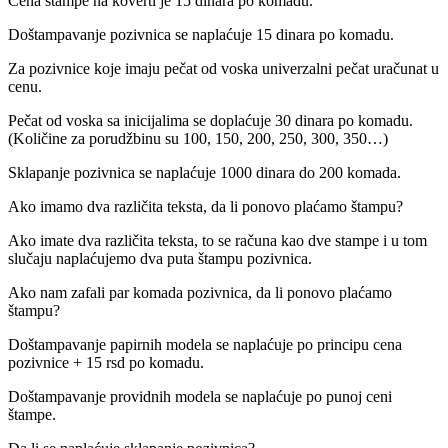
Cena štampe na koverti je 15 dinara po komadu.
Doštampavanje pozivnica se naplaćuje 15 dinara po komadu.
Za pozivnice koje imaju pečat od voska univerzalni pečat uračunat u
cenu.
Pečat od voska sa inicijalima se doplaćuje 30 dinara po komadu.
(Količine za porudžbinu su 100, 150, 200, 250, 300, 350…)
Sklapanje pozivnica se naplaćuje 1000 dinara do 200 komada.
Ako imamo dva različita teksta, da li ponovo plaćamo štampu?
Ako imate dva različita teksta, to se računa kao dve stampe i u tom
slučaju naplaćujemo dva puta štampu pozivnica.
Ako nam zafali par komada pozivnica, da li ponovo plaćamo
štampu?
Doštampavanje papirnih modela se naplaćuje po principu cena
pozivnice + 15 rsd po komadu.
Doštampavanje providnih modela se naplaćuje po punoj ceni
štampe.