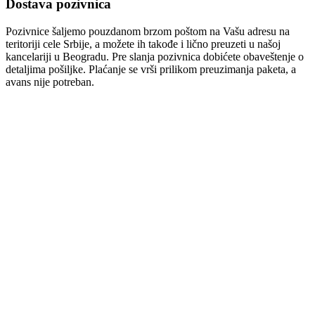
Dostava pozivnica
Pozivnice šaljemo pouzdanom brzom poštom na Vašu adresu na
teritoriji cele Srbije, a možete ih takođe i lično preuzeti u našoj
kancelariji u Beogradu. Pre slanja pozivnica dobićete obaveštenje o
detaljima pošiljke. Plaćanje se vrši prilikom preuzimanja paketa, a
avans nije potreban.