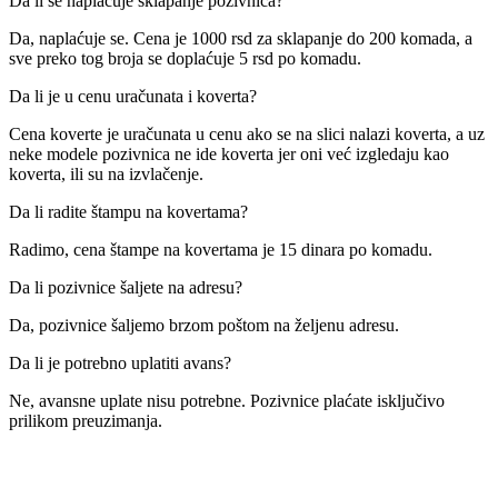
Da li se naplaćuje sklapanje pozivnica?
Da, naplaćuje se. Cena je 1000 rsd za sklapanje do 200 komada, a
sve preko tog broja se doplaćuje 5 rsd po komadu.
Da li je u cenu uračunata i koverta?
Cena koverte je uračunata u cenu ako se na slici nalazi koverta, a uz
neke modele pozivnica ne ide koverta jer oni već izgledaju kao
koverta, ili su na izvlačenje.
Da li radite štampu na kovertama?
Radimo, cena štampe na kovertama je 15 dinara po komadu.
Da li pozivnice šaljete na adresu?
Da, pozivnice šaljemo brzom poštom na željenu adresu.
Da li je potrebno uplatiti avans?
Ne, avansne uplate nisu potrebne. Pozivnice plaćate isključivo
prilikom preuzimanja.