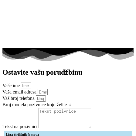
Ostavite vašu porudžbinu
Vaše ime
Vaša email adresa
Vaš broj telefona
Broj modela pozivnice koju želite
Tekst na pozivnici
Lista ćiriličnih fontova