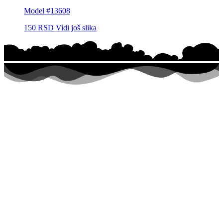
Model #13608
150
RSD
Vidi još slika