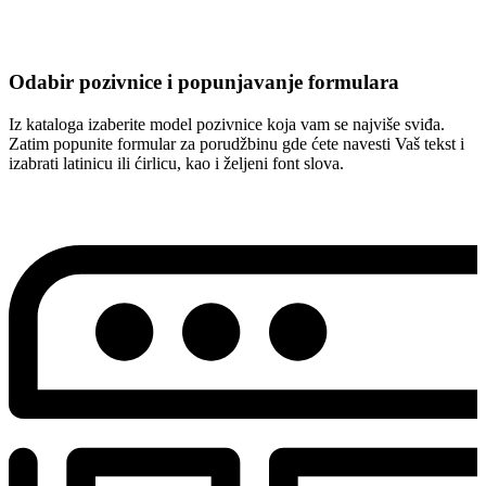
Odabir pozivnice i popunjavanje formulara
Iz kataloga izaberite model pozivnice koja vam se najviše sviđa.
Zatim popunite formular za porudžbinu gde ćete navesti Vaš tekst i
izabrati latinicu ili ćirlicu, kao i željeni font slova.