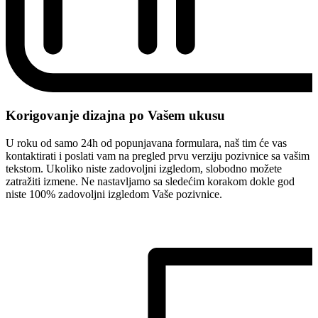
Korigovanje dizajna po Vašem ukusu
U roku od samo 24h od popunjavana formulara, naš tim će vas
kontaktirati i poslati vam na pregled prvu verziju pozivnice sa vašim
tekstom. Ukoliko niste zadovoljni izgledom, slobodno možete
zatražiti izmene. Ne nastavljamo sa sledećim korakom dokle god
niste 100% zadovoljni izgledom Vaše pozivnice.