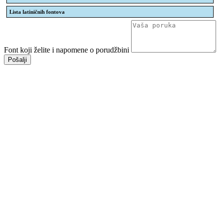
Lista latiničnih fontova
Font koji želite i napomene o porudžbini
Pošalji