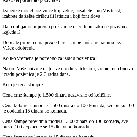
Kako da poručimo pozivnice?
Izaberete model pozivnice koji želite, pošaljete nam Vaš tekst,
izabrete da želite ćirilicu ili latinicu i koji font slova.
Da li dobijamo pripremu pre štampe da vidimo kako će pozivnica
izgledati?
Dobijate pripremu na pregled pre štampe i ništa ne radimo bez
Vašeg odobrenja.
Koliko vremena je potrebno za izradu pozivnica?
Nakon Vaše potvrde da je sve u redu sa tekstom, vreme potrebno za
izradu pozivnica je 2-3 radna dana.
Koja je cena štampe?
Cena crne štampe je 1.500 dinara nezavisno od količine.
Cena kolorne štampe je 1.500 dinara do 100 komada, sve preko 100
je dodatnih 15 dinara po komadu.
Cena štampe providnih modela 1.800 dinara do 100 komada, sve
preko 100 doplaćuje se 15 dinara po komadu.