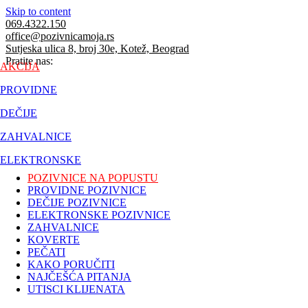
Skip to content
069.4322.150
office@pozivnicamoja.rs
Sutjeska ulica 8, broj 30e, Kotež, Beograd
Pratite nas:
AKCIJA
PROVIDNE
DEČIJE
ZAHVALNICE
ELEKTRONSKE
POZIVNICE NA POPUSTU
PROVIDNE POZIVNICE
DEČIJE POZIVNICE
ELEKTRONSKE POZIVNICE
ZAHVALNICE
KOVERTE
PEČATI
KAKO PORUČITI
NAJČEŠĆA PITANJA
UTISCI KLIJENATA