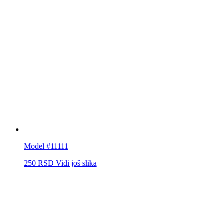
Model #11111
250
RSD
Vidi još slika