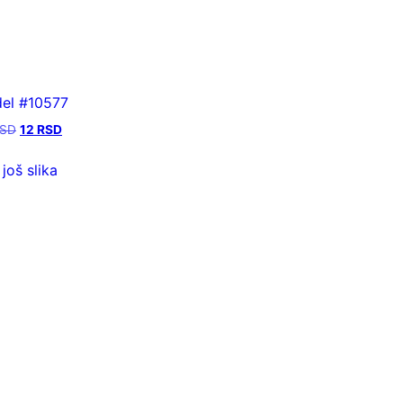
el #10577
SD
12
RSD
 još slika