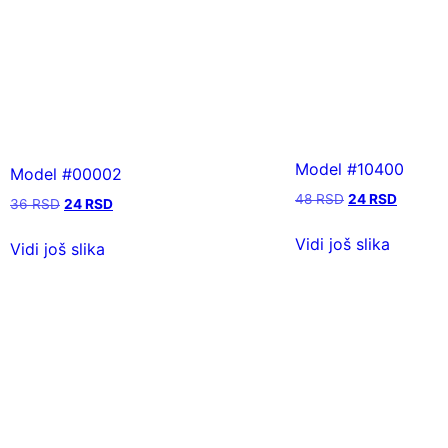
Model #10400
Model #00002
48
RSD
24
RSD
36
RSD
24
RSD
Vidi još slika
Vidi još slika