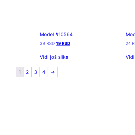
Model #10564
Mod
39
RSD
19
RSD
24
R
Vidi još slika
Vidi
1
2
3
4
→