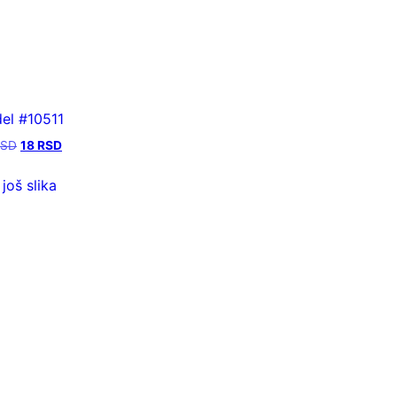
el #10511
RSD
18
RSD
 još slika