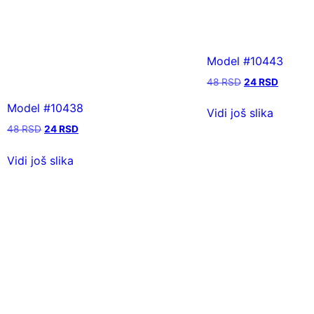
Model #10443
48
RSD
24
RSD
Model #10438
Vidi još slika
48
RSD
24
RSD
Vidi još slika