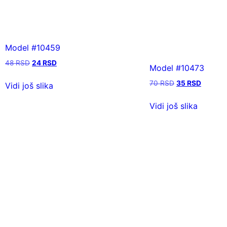
Model #10459
48
RSD
24
RSD
Model #10473
70
RSD
35
RSD
Vidi još slika
Vidi još slika