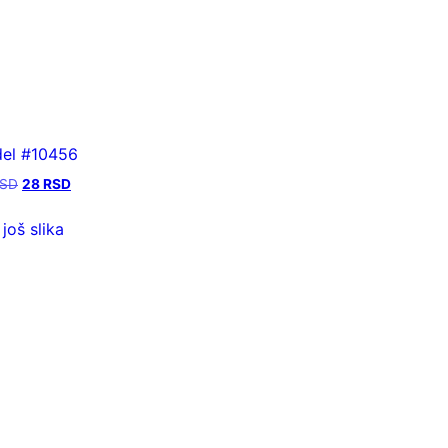
el #10456
SD
28
RSD
 još slika