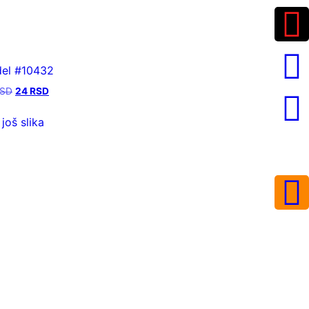
el #10432
SD
24
RSD
 još slika