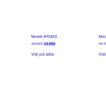
Model #10450
Mod
48
RSD
24
RSD
56
R
Vidi još slika
Vidi