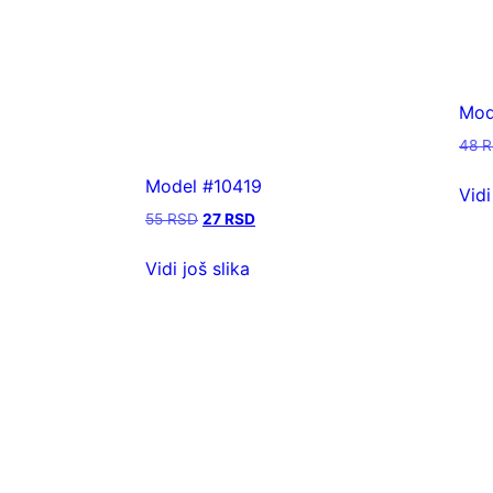
Mod
48
R
Model #10419
Vidi
55
RSD
27
RSD
Vidi još slika