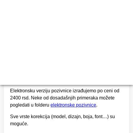
24
RSD
Cena štampe je
1.500 dinara do 100 komada
,
sve
preko 100 se doplaćuje 15 dinara po komadu.
SKLAPANJE POZIVNICA:
Ukoliko želite da mi sklapamo pozivnice, doplata je
1000 rsd na količinu do 200 komada. Sve preko 200
se doplaćuje 5 rsd po komadu.
Elektronsku verziju pozivnice izrađujemo po ceni od
2400 rsd
. Neke od dosadašnjih primeraka možete
pogledati u folderu
elektronske pozivnice
.
Sve vrste korekcija (model, dizajn, boja, font…) su
moguće.