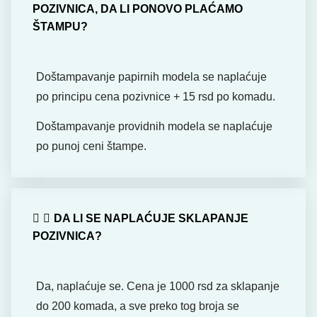
POZIVNICA, DA LI PONOVO PLAĆAMO
ŠTAMPU?
Doštampavanje papirnih modela se naplaćuje
po principu cena pozivnice + 15 rsd po komadu.
Doštampavanje providnih modela se naplaćuje
po punoj ceni štampe.
DA LI SE NAPLAĆUJE SKLAPANJE
POZIVNICA?
Da, naplaćuje se. Cena je 1000 rsd za sklapanje
do 200 komada, a sve preko tog broja se