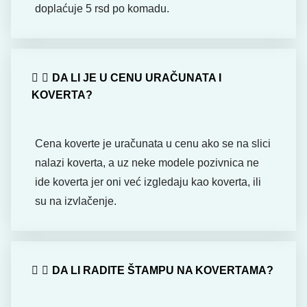
doplaćuje 5 rsd po komadu.
DA LI JE U CENU URAČUNATA I
KOVERTA?
Cena koverte je uračunata u cenu ako se na slici
nalazi koverta, a uz neke modele pozivnica ne
ide koverta jer oni već izgledaju kao koverta, ili
su na izvlačenje.
DA LI RADITE ŠTAMPU NA KOVERTAMA?