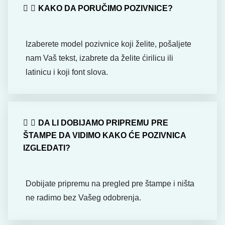
KAKO DA PORUČIMO POZIVNICE?
Izaberete model pozivnice koji želite, pošaljete
nam Vaš tekst, izabrete da želite ćirilicu ili
latinicu i koji font slova.
DA LI DOBIJAMO PRIPREMU PRE
ŠTAMPE DA VIDIMO KAKO ĆE POZIVNICA
IZGLEDATI?
Dobijate pripremu na pregled pre štampe i ništa
ne radimo bez Vašeg odobrenja.