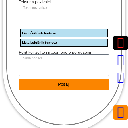
Tekst na pozivnici
Lista ćiriličnih fontova
Lista latiničnih fontova
Font koji želite i napomene o porudžbini
Pošalji