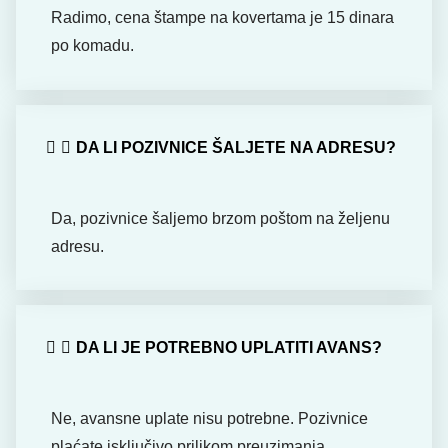
Radimo, cena štampe na kovertama je 15 dinara
po komadu.
DA LI POZIVNICE ŠALJETE NA ADRESU?
Da, pozivnice šaljemo brzom poštom na željenu
adresu.
DA LI JE POTREBNO UPLATITI AVANS?
Ne, avansne uplate nisu potrebne. Pozivnice
plaćate isključivo prilikom preuzimanja.