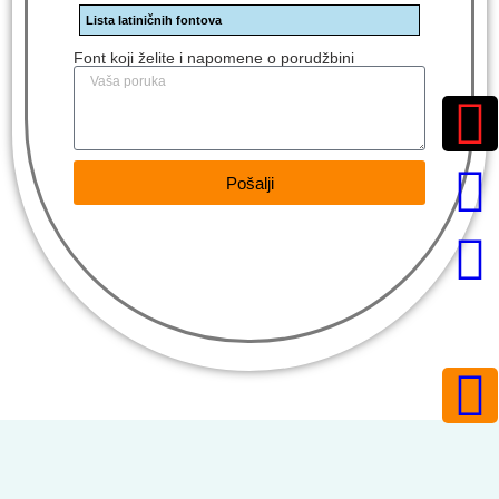
Lista latiničnih fontova
Font koji želite i napomene o porudžbini
Pošalji