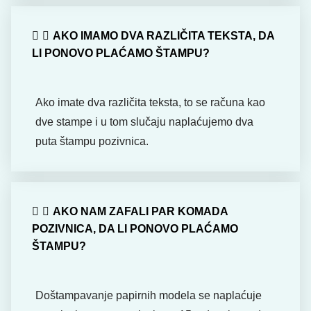
AKO IMAMO DVA RAZLIČITA TEKSTA, DA
LI PONOVO PLAĆAMO ŠTAMPU?
Ako imate dva različita teksta, to se računa kao
dve stampe i u tom slučaju naplaćujemo dva
puta štampu pozivnica.
AKO NAM ZAFALI PAR KOMADA
POZIVNICA, DA LI PONOVO PLAĆAMO
ŠTAMPU?
Doštampavanje papirnih modela se naplaćuje