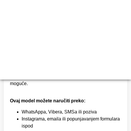
34
RSD
Cena štampe je
1.500 dinara do 100 komada
,
sve
preko 100 se doplaćuje 15 dinara po komadu.
Elektronsku verziju pozivnice izrađujemo po ceni od
2400 rsd
. Neke od dosadašnjih primeraka možete
pogledati u folderu
elektronske pozivnice
.
Sve vrste korekcija (model, dizajn, boja, font…) su
moguće.
Ovaj model možete naručiti preko:
WhatsAppa, Vibera, SMSa ili poziva
Instagrama, emaila ili popunjavanjem formulara
ispod