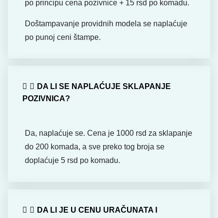
po principu cena pozivnice + 15 rsd po komadu.
Doštampavanje providnih modela se naplaćuje
po punoj ceni štampe.
DA LI SE NAPLAĆUJE SKLAPANJE
POZIVNICA?
Da, naplaćuje se. Cena je 1000 rsd za sklapanje
do 200 komada, a sve preko tog broja se
doplaćuje 5 rsd po komadu.
DA LI JE U CENU URAČUNATA I