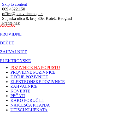
Skip to content
069.4322.150
office@pozivnicamoja.rs
Sutjeska ulica 8, broj 30e, Kotež, Beograd
Pratite nas:
AKCIJA
PROVIDNE
DEČIJE
ZAHVALNICE
ELEKTRONSKE
POZIVNICE NA POPUSTU
PROVIDNE POZIVNICE
DEČIJE POZIVNICE
ELEKTRONSKE POZIVNICE
ZAHVALNICE
KOVERTE
PEČATI
KAKO PORUČITI
NAJČEŠĆA PITANJA
UTISCI KLIJENATA