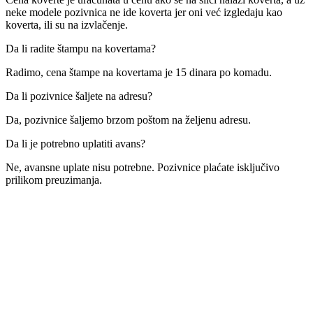
neke modele pozivnica ne ide koverta jer oni već izgledaju kao
koverta, ili su na izvlačenje.
Da li radite štampu na kovertama?
Radimo, cena štampe na kovertama je 15 dinara po komadu.
Da li pozivnice šaljete na adresu?
Da, pozivnice šaljemo brzom poštom na željenu adresu.
Da li je potrebno uplatiti avans?
Ne, avansne uplate nisu potrebne. Pozivnice plaćate isključivo
prilikom preuzimanja.