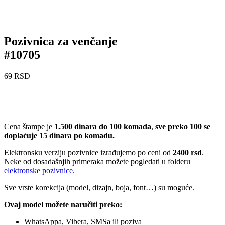
Pozivnica za venčanje
#10705
69
RSD
Cena štampe je
1.500 dinara do 100 komada
,
sve preko 100 se
doplaćuje 15 dinara po komadu.
Elektronsku verziju pozivnice izrađujemo po ceni od
2400 rsd
.
Neke od dosadašnjih primeraka možete pogledati u folderu
elektronske pozivnice
.
Sve vrste korekcija (model, dizajn, boja, font…) su moguće.
Ovaj model možete naručiti preko:
WhatsAppa, Vibera, SMSa ili poziva