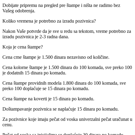
Dobijate pripremu na pregled pre štampe i ništa ne radimo bez
Vašeg odobrenja.
Koliko vremena je potrebno za izradu pozivnica?
Nakon Vaše potvrde da je sve u redu sa tekstom, vreme potrebno za
izradu pozivnica je 2-3 radna dana.
Koja je cena štampe?
Cena crne štampe je 1.500 dinara nezavisno od količine.
Cena kolorne štampe je 1.500 dinara do 100 komada, sve preko 100
je dodatnih 15 dinara po komadu.
Cena štampe providnih modela 1.800 dinara do 100 komada, sve
preko 100 doplaćuje se 15 dinara po komadu.
Cena štampe na koverti je 15 dinara po komadu.
Doštampavanje pozivnica se naplaćuje 15 dinara po komadu.
Za pozivnice koje imaju pečat od voska univerzalni pečat uračunat u
cenu.
Pečat od voska sa inicijalima se doplaćuje 30 dinara po komadu.