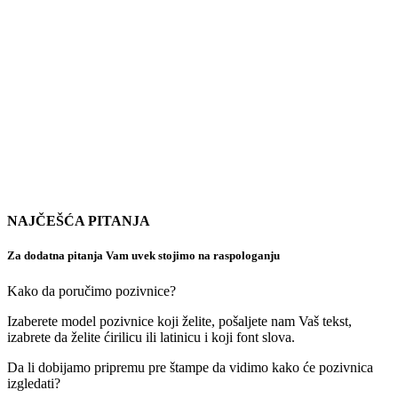
NAJČEŠĆA PITANJA
Za dodatna pitanja Vam uvek stojimo na raspologanju
Kako da poručimo pozivnice?
Izaberete model pozivnice koji želite, pošaljete nam Vaš tekst,
izabrete da želite ćirilicu ili latinicu i koji font slova.
Da li dobijamo pripremu pre štampe da vidimo kako će pozivnica
izgledati?