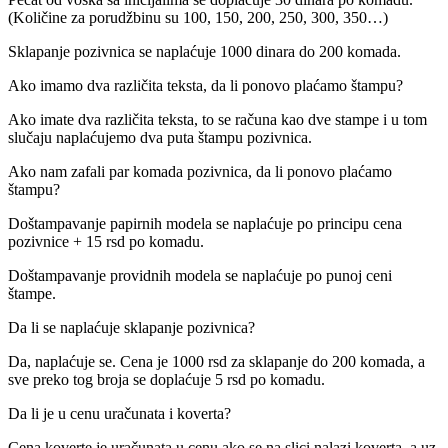
(Količine za porudžbinu su 100, 150, 200, 250, 300, 350…)
Sklapanje pozivnica se naplaćuje 1000 dinara do 200 komada.
Ako imamo dva različita teksta, da li ponovo plaćamo štampu?
Ako imate dva različita teksta, to se računa kao dve stampe i u tom
slučaju naplaćujemo dva puta štampu pozivnica.
Ako nam zafali par komada pozivnica, da li ponovo plaćamo
štampu?
Doštampavanje papirnih modela se naplaćuje po principu cena
pozivnice + 15 rsd po komadu.
Doštampavanje providnih modela se naplaćuje po punoj ceni
štampe.
Da li se naplaćuje sklapanje pozivnica?
Da, naplaćuje se. Cena je 1000 rsd za sklapanje do 200 komada, a
sve preko tog broja se doplaćuje 5 rsd po komadu.
Da li je u cenu uračunata i koverta?
Cena koverte je uračunata u cenu ako se na slici nalazi koverta, a uz