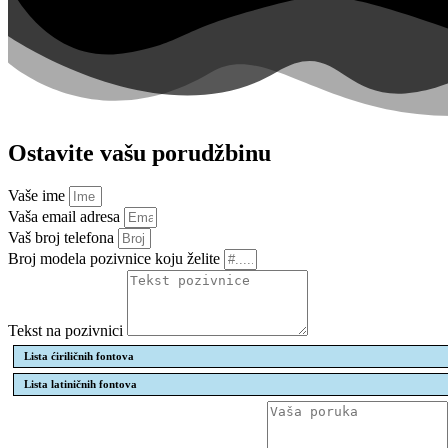
Ostavite vašu porudžbinu
Vaše ime
Vaša email adresa
Vaš broj telefona
Broj modela pozivnice koju želite
Tekst na pozivnici
Lista ćiriličnih fontova
Lista latiničnih fontova