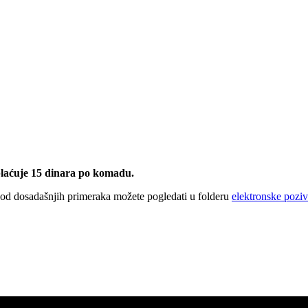
plaćuje 15 dinara po komadu.
 od dosadašnjih primeraka možete pogledati u folderu
elektronske poziv