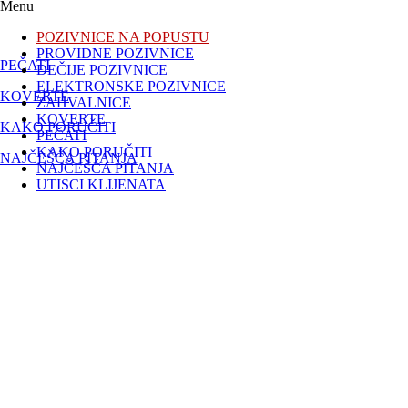
Menu
POZIVNICE NA POPUSTU
PROVIDNE POZIVNICE
PEČATI
DEČIJE POZIVNICE
ELEKTRONSKE POZIVNICE
KOVERTE
ZAHVALNICE
KOVERTE
KAKO PORUČITI
PEČATI
KAKO PORUČITI
NAJČEŠĆA PITANJA
NAJČEŠĆA PITANJA
UTISCI KLIJENATA