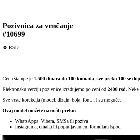
Pozivnica za venčanje
#10699
88
RSD
Cena štampe je
1.500 dinara do 100 komada
,
sve preko 100 se do
Elektronsku verziju pozivnice izrađujemo po ceni od
2400 rsd
. Neke
Sve vrste korekcija (model, dizajn, boja, font…) su moguće.
Ovaj model možete naručiti preko:
WhatsAppa, Vibera, SMSa ili poziva
Instagrama, emaila ili popunjavanjem formulara ispod