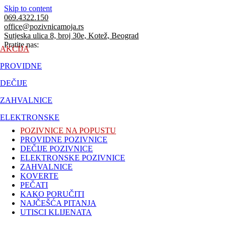
Skip to content
069.4322.150
office@pozivnicamoja.rs
Sutjeska ulica 8, broj 30e, Kotež, Beograd
Pratite nas:
AKCIJA
PROVIDNE
DEČIJE
ZAHVALNICE
ELEKTRONSKE
POZIVNICE NA POPUSTU
PROVIDNE POZIVNICE
DEČIJE POZIVNICE
ELEKTRONSKE POZIVNICE
ZAHVALNICE
KOVERTE
PEČATI
KAKO PORUČITI
NAJČEŠĆA PITANJA
UTISCI KLIJENATA