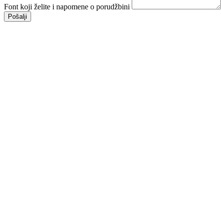
Font koji želite i napomene o porudžbini
Pošalji