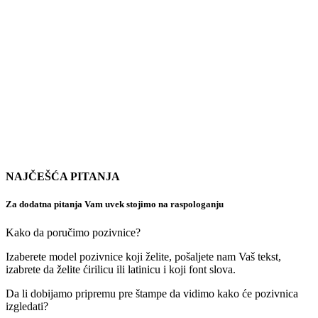
NAJČEŠĆA PITANJA
Za dodatna pitanja Vam uvek stojimo na raspologanju
Kako da poručimo pozivnice?
Izaberete model pozivnice koji želite, pošaljete nam Vaš tekst,
izabrete da želite ćirilicu ili latinicu i koji font slova.
Da li dobijamo pripremu pre štampe da vidimo kako će pozivnica
izgledati?