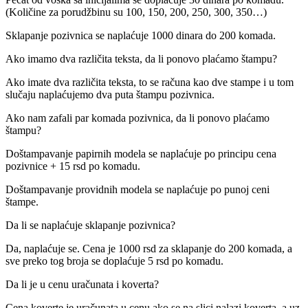
(Količine za porudžbinu su 100, 150, 200, 250, 300, 350…)
Sklapanje pozivnica se naplaćuje 1000 dinara do 200 komada.
Ako imamo dva različita teksta, da li ponovo plaćamo štampu?
Ako imate dva različita teksta, to se računa kao dve stampe i u tom
slučaju naplaćujemo dva puta štampu pozivnica.
Ako nam zafali par komada pozivnica, da li ponovo plaćamo
štampu?
Doštampavanje papirnih modela se naplaćuje po principu cena
pozivnice + 15 rsd po komadu.
Doštampavanje providnih modela se naplaćuje po punoj ceni
štampe.
Da li se naplaćuje sklapanje pozivnica?
Da, naplaćuje se. Cena je 1000 rsd za sklapanje do 200 komada, a
sve preko tog broja se doplaćuje 5 rsd po komadu.
Da li je u cenu uračunata i koverta?
Cena koverte je uračunata u cenu ako se na slici nalazi koverta, a uz