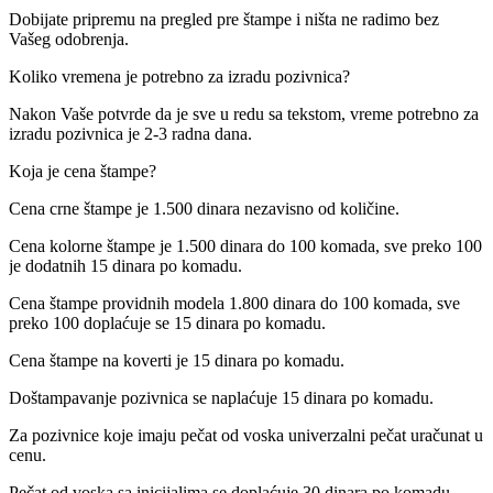
Dobijate pripremu na pregled pre štampe i ništa ne radimo bez
Vašeg odobrenja.
Koliko vremena je potrebno za izradu pozivnica?
Nakon Vaše potvrde da je sve u redu sa tekstom, vreme potrebno za
izradu pozivnica je 2-3 radna dana.
Koja je cena štampe?
Cena crne štampe je 1.500 dinara nezavisno od količine.
Cena kolorne štampe je 1.500 dinara do 100 komada, sve preko 100
je dodatnih 15 dinara po komadu.
Cena štampe providnih modela 1.800 dinara do 100 komada, sve
preko 100 doplaćuje se 15 dinara po komadu.
Cena štampe na koverti je 15 dinara po komadu.
Doštampavanje pozivnica se naplaćuje 15 dinara po komadu.
Za pozivnice koje imaju pečat od voska univerzalni pečat uračunat u
cenu.
Pečat od voska sa inicijalima se doplaćuje 30 dinara po komadu.