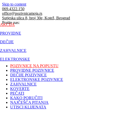
Skip to content
069.4322.150
office@pozivnicamoja.rs
Sutjeska ulica 8, broj 30e, Kotež, Beograd
Pratite nas:
AKCIJA
PROVIDNE
DEČIJE
ZAHVALNICE
ELEKTRONSKE
POZIVNICE NA POPUSTU
PROVIDNE POZIVNICE
DEČIJE POZIVNICE
ELEKTRONSKE POZIVNICE
ZAHVALNICE
KOVERTE
PEČATI
KAKO PORUČITI
NAJČEŠĆA PITANJA
UTISCI KLIJENATA