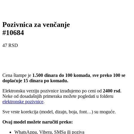
Pozivnica za venčanje
#10684
47
RSD
Cena štampe je
1.500 dinara do 100 komada
,
sve preko 100 se
doplaćuje 15 dinara po komadu.
Elektronsku verziju pozivnice izrađujemo po ceni od
2400 rsd
.
Neke od dosadašnjih primeraka možete pogledati u folderu
elektronske pozivnice
.
Sve vrste korekcija (model, dizajn, boja, font…) su moguće.
Ovaj model možete naručiti preko:
WhatsAppa, Vibera, SMSa ili poziva