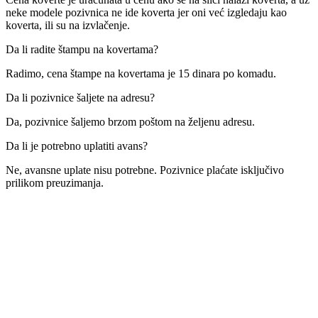
neke modele pozivnica ne ide koverta jer oni već izgledaju kao
koverta, ili su na izvlačenje.
Da li radite štampu na kovertama?
Radimo, cena štampe na kovertama je 15 dinara po komadu.
Da li pozivnice šaljete na adresu?
Da, pozivnice šaljemo brzom poštom na željenu adresu.
Da li je potrebno uplatiti avans?
Ne, avansne uplate nisu potrebne. Pozivnice plaćate isključivo
prilikom preuzimanja.