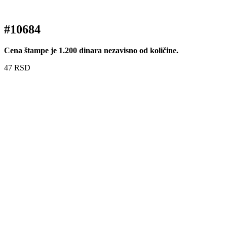
#10684
Cena štampe je 1.200 dinara nezavisno od količine.
47
RSD