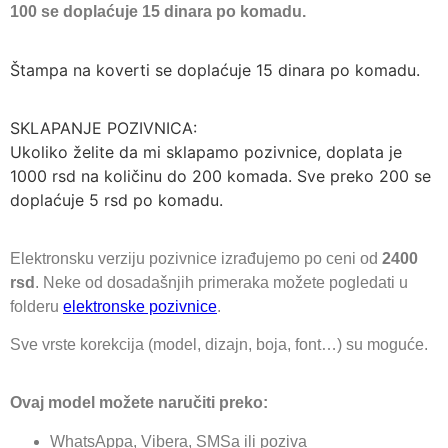
100 se doplaćuje 15 dinara po komadu.
Štampa na koverti se doplaćuje 15 dinara po komadu.
SKLAPANJE POZIVNICA:
Ukoliko želite da mi sklapamo pozivnice, doplata je
1000 rsd na količinu do 200 komada. Sve preko 200 se
doplaćuje 5 rsd po komadu.
Elektronsku verziju pozivnice izrađujemo po ceni od
2400
rsd
. Neke od dosadašnjih primeraka možete pogledati u
folderu
elektronske pozivnice
.
Sve vrste korekcija (model, dizajn, boja, font…) su moguće.
Ovaj model možete naručiti preko:
WhatsAppa, Vibera, SMSa ili poziva