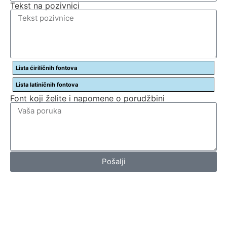
Tekst na pozivnici
Lista ćiriličnih fontova
Lista latiničnih fontova
Font koji želite i napomene o porudžbini
Pošalji