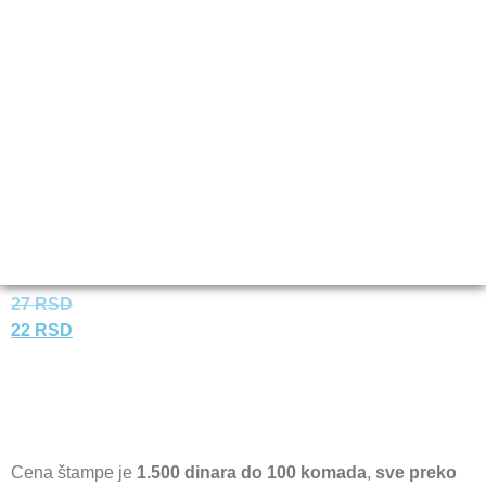
Pozivnica za venčanje
#10656
27
RSD
22
RSD
Cena štampe je
1.500 dinara do 100 komada
,
sve preko