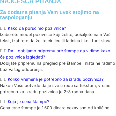
NAJČEŠĆA PITANJA
Za dodatna pitanja Vam uvek stojimo na
raspologanju
Kako da poručimo pozivnice?
Izaberete model pozivnice koji želite, pošaljete nam Vaš
tekst, izabrete da želite ćirilicu ili latinicu i koji font slova.
Da li dobijamo pripremu pre štampe da vidimo kako
će pozivnica izgledati?
Dobijate pripremu na pregled pre štampe i ništa ne radimo
bez Vašeg odobrenja.
Koliko vremena je potrebno za izradu pozivnica?
Nakon Vaše potvrde da je sve u redu sa tekstom, vreme
potrebno za izradu pozivnica je 2-3 radna dana.
Koja je cena štampe?
Cena crne štampe je 1.500 dinara nezavisno od količine.