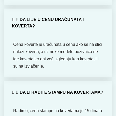
DA LI JE U CENU URAČUNATA I
KOVERTA?
Cena koverte je uračunata u cenu ako se na slici
nalazi koverta, a uz neke modele pozivnica ne
ide koverta jer oni već izgledaju kao koverta, ili
su na izvlačenje.
DA LI RADITE ŠTAMPU NA KOVERTAMA?
Radimo, cena štampe na kovertama je 15 dinara