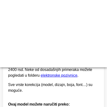
27
RSD
22
RSD
Cena štampe je
1.500 dinara do 100 komada
,
sve
preko 100 se doplaćuje 15 dinara po komadu.
Dimenzije ove pozivnice su 11 x 11 cm.
Elektronsku verziju pozivnice izrađujemo po ceni od
2400 rsd
. Neke od dosadašnjih primeraka možete
pogledati u folderu
elektronske pozivnice
.
Sve vrste korekcija (model, dizajn, boja, font…) su
moguće.
Ovaj model možete naručiti preko: