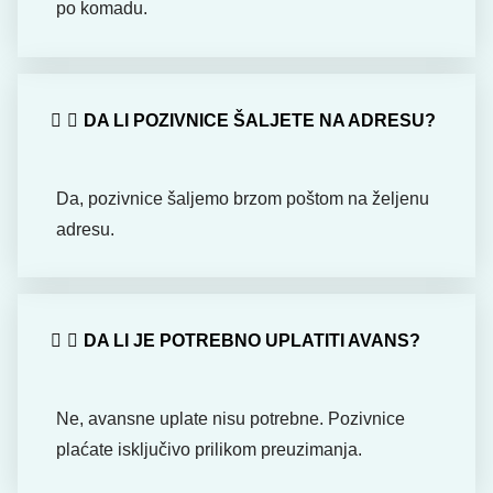
po komadu.
DA LI POZIVNICE ŠALJETE NA ADRESU?
Da, pozivnice šaljemo brzom poštom na željenu
adresu.
DA LI JE POTREBNO UPLATITI AVANS?
Ne, avansne uplate nisu potrebne. Pozivnice
plaćate isključivo prilikom preuzimanja.