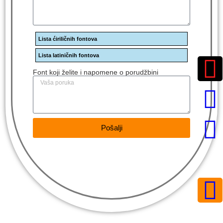
Lista ćiriličnih fontova
Lista latiničnih fontova
Font koji želite i napomene o porudžbini
Pošalji