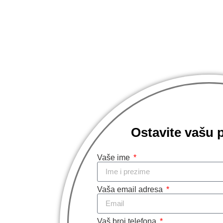
Ostavite vašu 
Vaše ime
Vaša email adresa
Vaš broj telefona