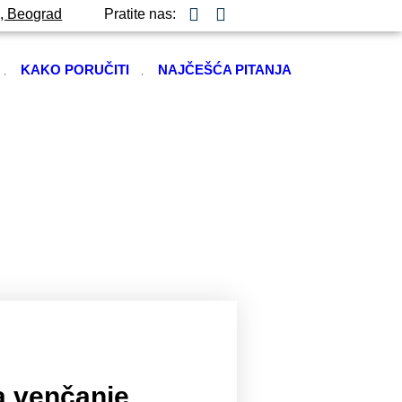
ž, Beograd
Pratite nas:
KAKO PORUČITI
NAJČEŠĆA PITANJA
a venčanje