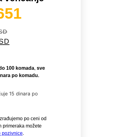
651
SD
SD
 do 100 komada
,
sve
inara po komadu.
uje 15 dinara po
 izrađujemo po ceni od
h primeraka možete
e pozivnice
.