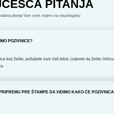
JČEŠĆA PITANJA
odatna pitanja Vam uvek stojimo na raspologanju
MO POZIVNICE?
e koji želite, pošaljete nam Vaš tekst, izabrete da želite ćirilicu
ova.
 PRIPREMU PRE ŠTAMPE DA VIDIMO KAKO ĆE POZIVNICA