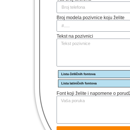
Broj modela pozivnice koju želite
Tekst na pozivnici
Lista ćiriličnih fontova
Lista latiničnih fontova
Font koji želite i napomene o porud