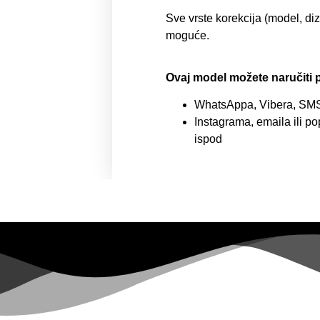
Sve vrste korekcija (model, diz
moguće.
Ovaj model možete naručiti 
WhatsAppa, Vibera, SMSa
Instagrama, emaila ili p
ispod