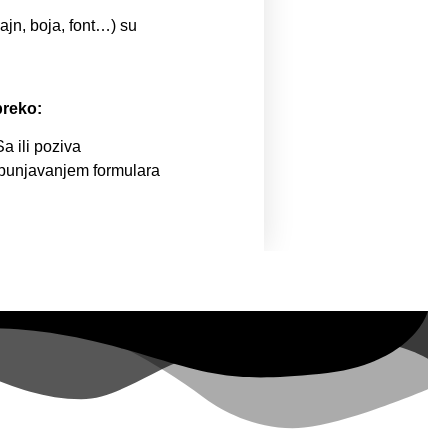
ajn, boja, font…) su
preko:
 ili poziva
opunjavanjem formulara