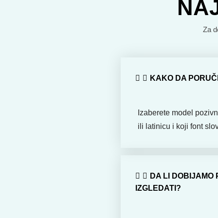
NA
Za d
KAKO DA PORUČI
Izaberete model pozivnic
ili latinicu i koji font sl
DA LI DOBIJAMO
IZGLEDATI?