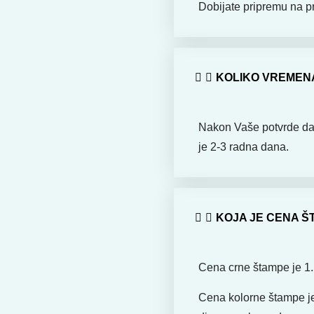
Dobijate pripremu na p
KOLIKO VREMENA
Nakon Vaše potvrde da 
je 2-3 radna dana.
KOJA JE CENA Š
Cena crne štampe je 1.
Cena kolorne štampe je