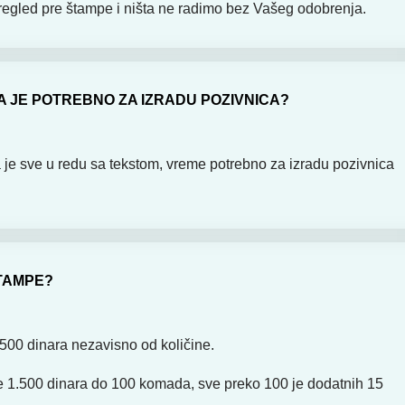
regled pre štampe i ništa ne radimo bez Vašeg odobrenja.
 JE POTREBNO ZA IZRADU POZIVNICA?
je sve u redu sa tekstom, vreme potrebno za izradu pozivnica
TAMPE?
500 dinara nezavisno od količine.
 1.500 dinara do 100 komada, sve preko 100 je dodatnih 15