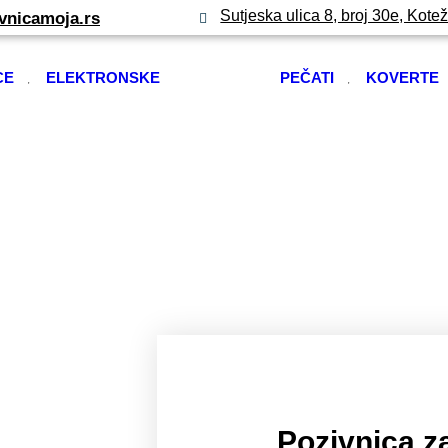
Sutjeska ulica 8, broj 30e, Kote
vnicamoja.rs
CE
ELEKTRONSKE
PEČATI
KOVERTE
Pozivnica z