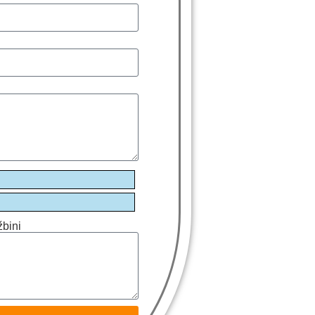
žbini