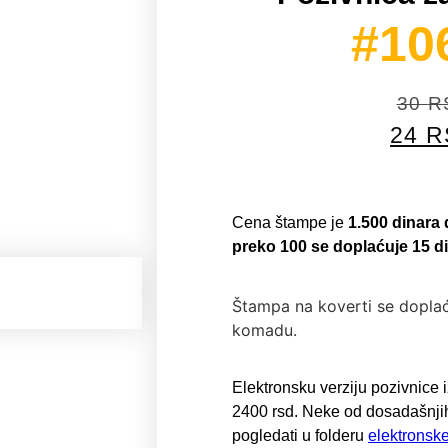
#10
30
R
24
R
Cena štampe je
1.500 dinara
preko 100 se doplaćuje 15 d
Štampa na koverti se doplać
komadu.
Elektronsku verziju pozivnice
2400 rsd
. Neke od dosadašnji
pogledati u folderu
elektronsk