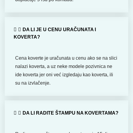
DA LI JE U CENU URAČUNATA I
KOVERTA?
Cena koverte je uračunata u cenu ako se na slici
nalazi koverta, a uz neke modele pozivnica ne
ide koverta jer oni već izgledaju kao koverta, ili
su na izvlačenje.
DA LI RADITE ŠTAMPU NA KOVERTAMA?