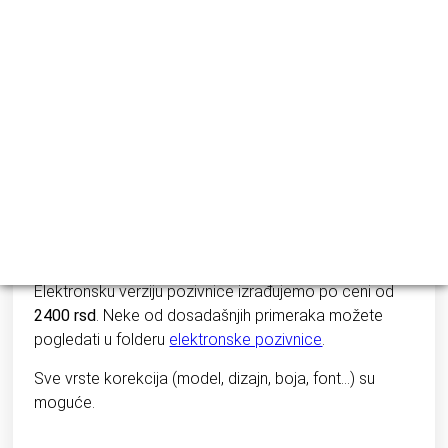
42
RSD
34
RSD
Cena štampe je
1.500 dinara do 100 komada
,
sve
preko 100 se doplaćuje 15 dinara po komadu.
Štampa na koverti se doplaćuje 15 dinara po
komadu.
Elektronsku verziju pozivnice izrađujemo po ceni od
2400 rsd
. Neke od dosadašnjih primeraka možete
pogledati u folderu
elektronske pozivnice
.
Sve vrste korekcija (model, dizajn, boja, font…) su
moguće.