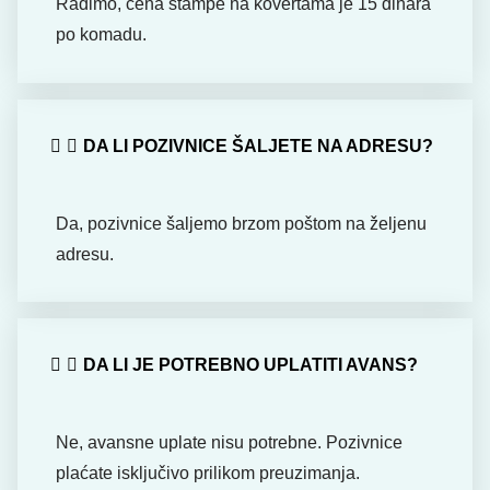
Radimo, cena štampe na kovertama je 15 dinara
po komadu.
DA LI POZIVNICE ŠALJETE NA ADRESU?
Da, pozivnice šaljemo brzom poštom na željenu
adresu.
DA LI JE POTREBNO UPLATITI AVANS?
Ne, avansne uplate nisu potrebne. Pozivnice
plaćate isključivo prilikom preuzimanja.