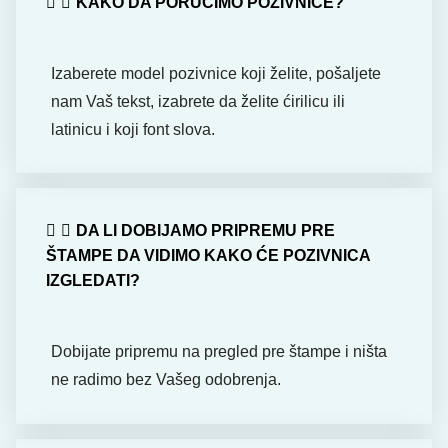
KAKO DA PORUČIMO POZIVNICE?
Izaberete model pozivnice koji želite, pošaljete
nam Vaš tekst, izabrete da želite ćirilicu ili
latinicu i koji font slova.
DA LI DOBIJAMO PRIPREMU PRE
ŠTAMPE DA VIDIMO KAKO ĆE POZIVNICA
IZGLEDATI?
Dobijate pripremu na pregled pre štampe i ništa
ne radimo bez Vašeg odobrenja.