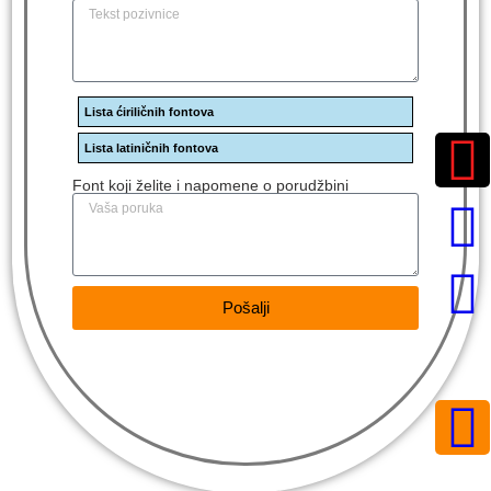
Lista ćiriličnih fontova
Lista latiničnih fontova
Font koji želite i napomene o porudžbini
Pošalji