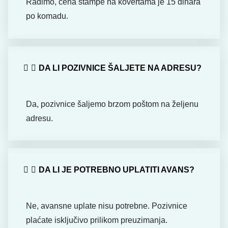
Radimo, cena štampe na kovertama je 15 dinara
po komadu.
DA LI POZIVNICE ŠALJETE NA ADRESU?
Da, pozivnice šaljemo brzom poštom na željenu
adresu.
DA LI JE POTREBNO UPLATITI AVANS?
Ne, avansne uplate nisu potrebne. Pozivnice
plaćate isključivo prilikom preuzimanja.