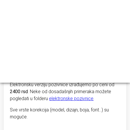
41
RSD
33
RSD
Cena štampe je
1.500 dinara do 100 komada
,
sve
preko 100 se doplaćuje 15 dinara po komadu.
Štampa na koverti se doplaćuje 15 dinara po
komadu.
Elektronsku verziju pozivnice izrađujemo po ceni od
2400 rsd
. Neke od dosadašnjih primeraka možete
pogledati u folderu
elektronske pozivnice
.
Sve vrste korekcija (model, dizajn, boja, font…) su
moguće.