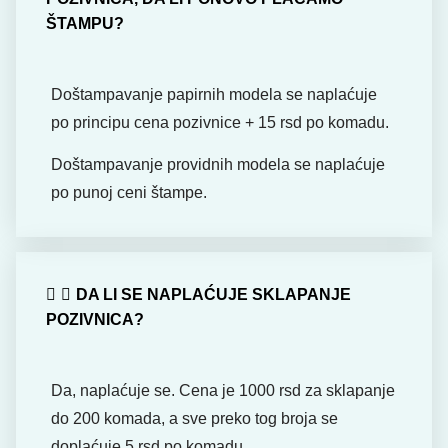
ŠTAMPU?
Doštampavanje papirnih modela se naplaćuje
po principu cena pozivnice + 15 rsd po komadu.
Doštampavanje providnih modela se naplaćuje
po punoj ceni štampe.
DA LI SE NAPLAĆUJE SKLAPANJE
POZIVNICA?
Da, naplaćuje se. Cena je 1000 rsd za sklapanje
do 200 komada, a sve preko tog broja se
doplaćuje 5 rsd po komadu.