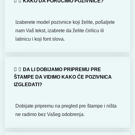
KAKO DA PORUČIMO POZIVNICE?
Izaberete model pozivnice koji želite, pošaljete
nam Vaš tekst, izabrete da želite ćirilicu ili
latinicu i koji font slova.
DA LI DOBIJAMO PRIPREMU PRE
ŠTAMPE DA VIDIMO KAKO ĆE POZIVNICA
IZGLEDATI?
Dobijate pripremu na pregled pre štampe i ništa
ne radimo bez Vašeg odobrenja.