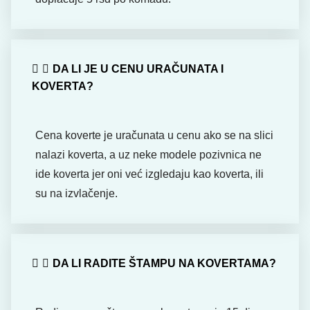
DA LI JE U CENU URAČUNATA I
KOVERTA?
Cena koverte je uračunata u cenu ako se na slici
nalazi koverta, a uz neke modele pozivnica ne
ide koverta jer oni već izgledaju kao koverta, ili
su na izvlačenje.
DA LI RADITE ŠTAMPU NA KOVERTAMA?