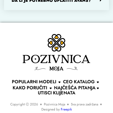
DA LI JE POTREBNO UPLATITI AVANS?
POPULARNI MODELI
CEO KATALOG
KAKO PORUČITI
NAJČEŠĆA PITANJA
UTISCI KLIJENATA
Copyright Ⓒ 2026
♦
Pozivnica Moja
♦
Sva prava zadržana ♦
Designed by
Freepik