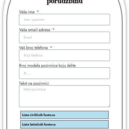
porudžbinu
Vaše ime
Vaša email adresa
Vaš broj telefona
Broj modela pozivnice koju želite
Tekst na pozivnici
Lista ćiriličnih fontova
Lista latiničnih fontova