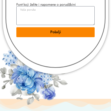
Font koji želite i napomene o porudžbini
Pošalji