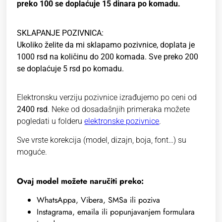
preko 100 se doplaćuje 15 dinara po komadu.
SKLAPANJE POZIVNICA:
Ukoliko želite da mi sklapamo pozivnice, doplata je
1000 rsd na količinu do 200 komada. Sve preko 200
se doplaćuje 5 rsd po komadu.
Elektronsku verziju pozivnice izrađujemo po ceni od
2400 rsd
. Neke od dosadašnjih primeraka možete
pogledati u folderu
elektronske pozivnice
.
Sve vrste korekcija (model, dizajn, boja, font…) su
moguće.
Ovaj model možete naručiti preko:
WhatsAppa, Vibera, SMSa ili poziva
Instagrama, emaila ili popunjavanjem formulara