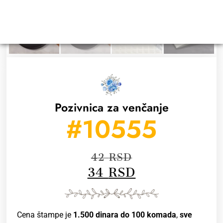
Pozivnica za venčanje
#10555
42
RSD
34
RSD
Cena štampe je
1.500 dinara do 100 komada
,
sve