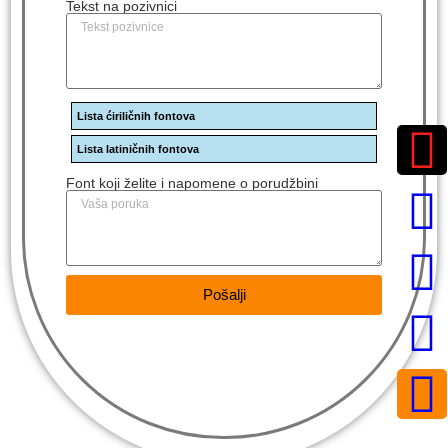
Tekst na pozivnici
Lista ćiriličnih fontova
Lista latiničnih fontova
Font koji želite i napomene o porudžbini
Pošalji