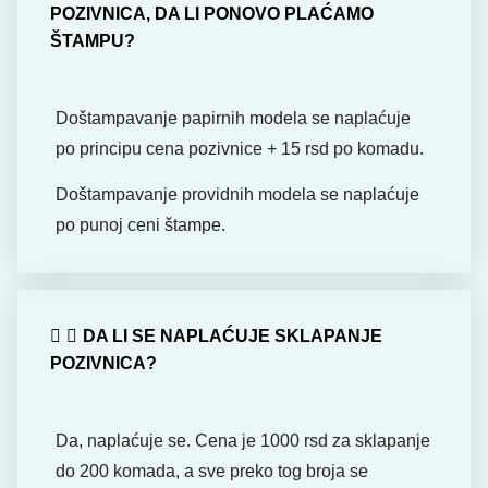
POZIVNICA, DA LI PONOVO PLAĆAMO
ŠTAMPU?
Doštampavanje papirnih modela se naplaćuje
po principu cena pozivnice + 15 rsd po komadu.
Doštampavanje providnih modela se naplaćuje
po punoj ceni štampe.
DA LI SE NAPLAĆUJE SKLAPANJE
POZIVNICA?
Da, naplaćuje se. Cena je 1000 rsd za sklapanje
do 200 komada, a sve preko tog broja se