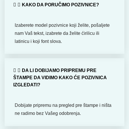
KAKO DA PORUČIMO POZIVNICE?
Izaberete model pozivnice koji želite, pošaljete
nam Vaš tekst, izabrete da želite ćirilicu ili
latinicu i koji font slova.
DA LI DOBIJAMO PRIPREMU PRE
ŠTAMPE DA VIDIMO KAKO ĆE POZIVNICA
IZGLEDATI?
Dobijate pripremu na pregled pre štampe i ništa
ne radimo bez Vašeg odobrenja.