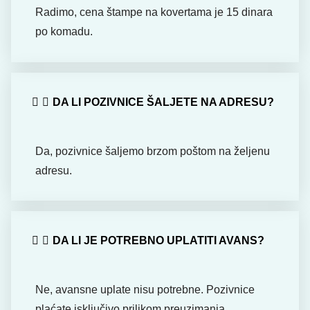
Radimo, cena štampe na kovertama je 15 dinara
po komadu.
DA LI POZIVNICE ŠALJETE NA ADRESU?
Da, pozivnice šaljemo brzom poštom na željenu
adresu.
DA LI JE POTREBNO UPLATITI AVANS?
Ne, avansne uplate nisu potrebne. Pozivnice
plaćate isključivo prilikom preuzimanja.