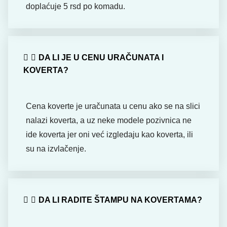
doplaćuje 5 rsd po komadu.
DA LI JE U CENU URAČUNATA I
KOVERTA?
Cena koverte je uračunata u cenu ako se na slici
nalazi koverta, a uz neke modele pozivnica ne
ide koverta jer oni već izgledaju kao koverta, ili
su na izvlačenje.
DA LI RADITE ŠTAMPU NA KOVERTAMA?