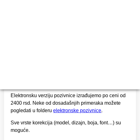
68
RSD
Cena štampe je
1.500 dinara do 100 komada
,
sve
preko 100 se doplaćuje 15 dinara po komadu.
SKLAPANJE POZIVNICA:
Ukoliko želite da mi sklapamo pozivnice, doplata je
1000 rsd na količinu do 200 komada. Sve preko 200
se doplaćuje 5 rsd po komadu.
Elektronsku verziju pozivnice izrađujemo po ceni od
2400 rsd
. Neke od dosadašnjih primeraka možete
pogledati u folderu
elektronske pozivnice
.
Sve vrste korekcija (model, dizajn, boja, font…) su
moguće.