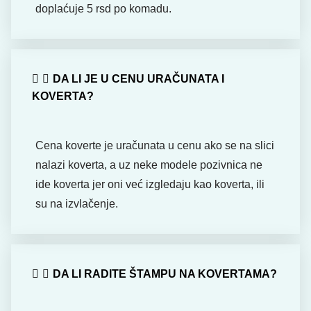
doplaćuje 5 rsd po komadu.
DA LI JE U CENU URAČUNATA I
KOVERTA?
Cena koverte je uračunata u cenu ako se na slici
nalazi koverta, a uz neke modele pozivnica ne
ide koverta jer oni već izgledaju kao koverta, ili
su na izvlačenje.
DA LI RADITE ŠTAMPU NA KOVERTAMA?