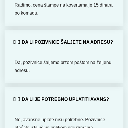
Radimo, cena štampe na kovertama je 15 dinara
po komadu.
DA LI POZIVNICE ŠALJETE NA ADRESU?
Da, pozivnice šaljemo brzom poštom na željenu
adresu.
DA LI JE POTREBNO UPLATITI AVANS?
Ne, avansne uplate nisu potrebne. Pozivnice
plaćate isključivo prilikom preuzimanja.