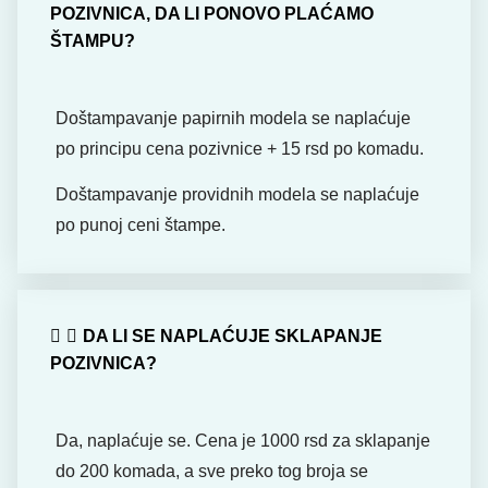
POZIVNICA, DA LI PONOVO PLAĆAMO
ŠTAMPU?
Doštampavanje papirnih modela se naplaćuje
po principu cena pozivnice + 15 rsd po komadu.
Doštampavanje providnih modela se naplaćuje
po punoj ceni štampe.
DA LI SE NAPLAĆUJE SKLAPANJE
POZIVNICA?
Da, naplaćuje se. Cena je 1000 rsd za sklapanje
do 200 komada, a sve preko tog broja se