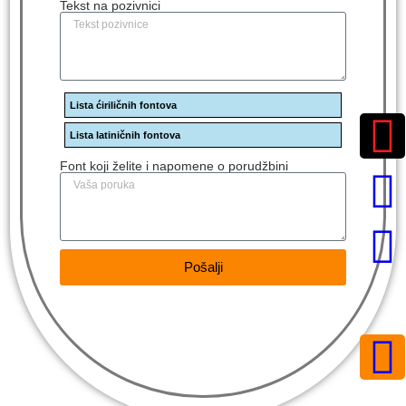
Tekst na pozivnici
Lista ćiriličnih fontova
Lista latiničnih fontova
Font koji želite i napomene o porudžbini
Pošalji