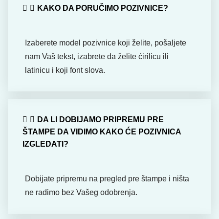
KAKO DA PORUČIMO POZIVNICE?
Izaberete model pozivnice koji želite, pošaljete
nam Vaš tekst, izabrete da želite ćirilicu ili
latinicu i koji font slova.
DA LI DOBIJAMO PRIPREMU PRE
ŠTAMPE DA VIDIMO KAKO ĆE POZIVNICA
IZGLEDATI?
Dobijate pripremu na pregled pre štampe i ništa
ne radimo bez Vašeg odobrenja.