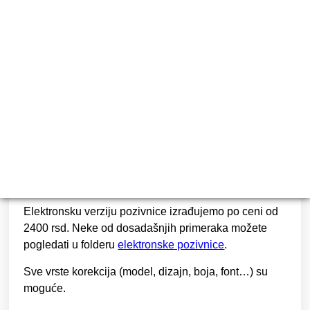
24
RSD
Cena štampe je
1.500 dinara do 100 komada
,
sve
preko 100 se doplaćuje 15 dinara po komadu.
SKLAPANJE POZIVNICA:
Ukoliko želite da mi sklapamo pozivnice, doplata je
1000 rsd na količinu do 200 komada. Sve preko 200
se doplaćuje 5 rsd po komadu.
Elektronsku verziju pozivnice izrađujemo po ceni od
2400 rsd
. Neke od dosadašnjih primeraka možete
pogledati u folderu
elektronske pozivnice
.
Sve vrste korekcija (model, dizajn, boja, font…) su
moguće.