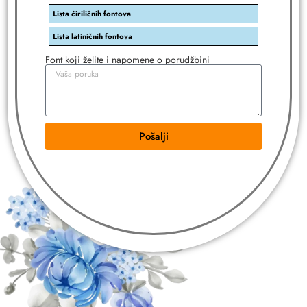
Lista ćiriličnih fontova
Lista latiničnih fontova
Font koji želite i napomene o porudžbini
Pošalji