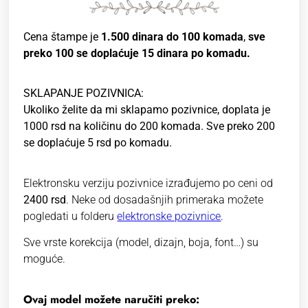
Cena štampe je
1.500 dinara do 100 komada
,
sve
preko 100 se doplaćuje 15 dinara po komadu.
SKLAPANJE POZIVNICA:
Ukoliko želite da mi sklapamo pozivnice, doplata je
1000 rsd na količinu do 200 komada. Sve preko 200
se doplaćuje 5 rsd po komadu.
Elektronsku verziju pozivnice izrađujemo po ceni od
2400 rsd
. Neke od dosadašnjih primeraka možete
pogledati u folderu
elektronske pozivnice
.
Sve vrste korekcija (model, dizajn, boja, font…) su
moguće.
Ovaj model možete naručiti preko: