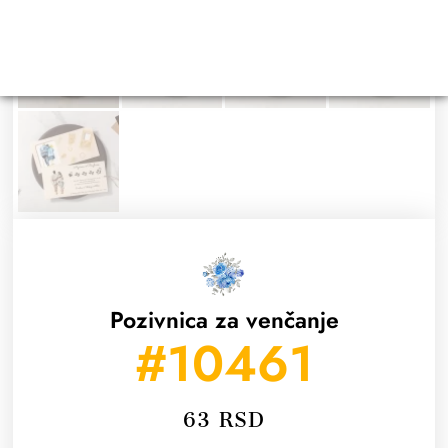
Pozivnica za venčanje
#10461
63
RSD